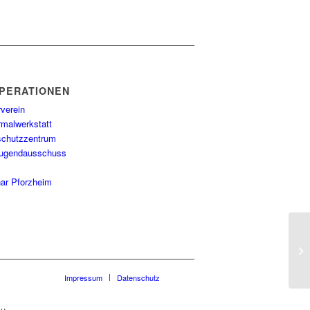
PERATIONEN
rverein
rmalwerkstatt
schutzzentrum
jugendausschuss
i
ar Pforzheim
Impressum
Datenschutz
u.