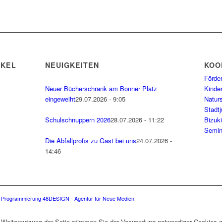
CKEL
NEUIGKEITEN
KOO
Förde
Neuer Bücherschrank am Bonner Platz
Kinde
eingeweiht
29.07.2026 - 9:05
Natur
Stadt
Schulschnuppern 2026
28.07.2026 - 11:22
Bizuk
Semin
Die Abfallprofis zu Gast bei uns
24.07.2026 -
14:46
 Programmierung 48DESIGN - Agentur für Neue Medien
r Weiternutzung der Seite stimmen Sie der Verwendung notwendiger Cookies z