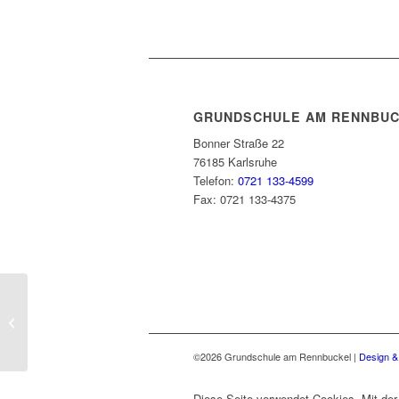
GRUNDSCHULE AM RENNBU
Bonner Straße 22
76185 Karlsruhe
Telefon:
0721 133-4599
Fax: 0721 133-4375
Mein Körper gehört mir!
©2026 Grundschule am Rennbuckel
|
Design &
Diese Seite verwendet Cookies. Mit de